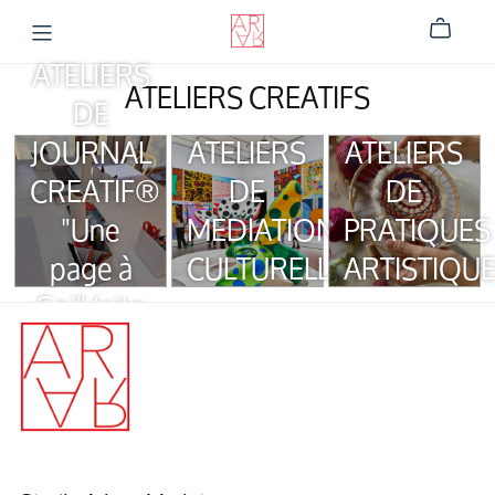
ATELIERS
ATELIERS CREATIFS
DE
JOURNAL
ATELIERS
ATELIERS
CREATIF®
DE
DE
"Une
MEDIATION
PRATIQUES
page à
CULTURELLE
ARTISTIQU
Soi" (site
externe)